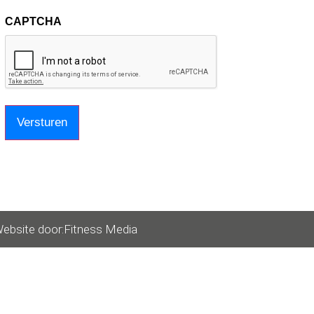
CAPTCHA
ebsite door:
Fitness Media